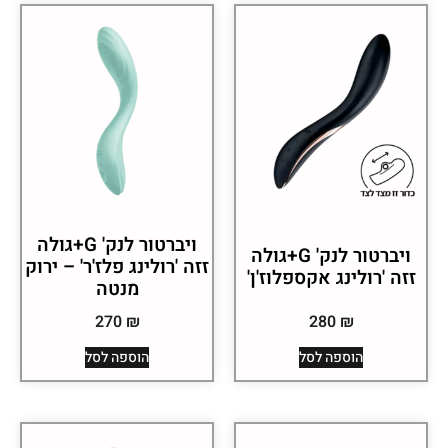
ויברטור לנק' G+גולה
ויברטור לנק' G+גולה
זזה 'רולינג פלז'ר' – ירוק
זזה 'רולינג אקספלוז'ן'
מנטה
270
₪
280
₪
הוספה לסל
הוספה לסל