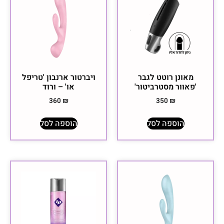
מאונן רוטט לגבר
ויברטור ארנבון 'טריפל
'פאוור מסטרביטור'
או' – ורוד
360
₪
350
₪
הוספה לסל
הוספה לסל