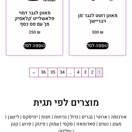
מאונן לגבר דמוי
מאונן רוטט לגבר 'מן
פלאשלייט 'קלאסיק
ויבריישן'
מן' עם פס כסף
250
₪
300
₪
הוספה לסל
הוספה לסל
←
36
35
34
…
4
3
2
1
מוצרים לפי תגית
אורגזמה
|
ארוטי
|
גברים
|
גדול
|
גניחות
|
זוגות
|
יוניסקס
|
לישבן
|
מענג
|
נשים
|
סאדומאזו
|
סקסי
|
עמוק
|
פינוק
|
פרוע
|
קטן
|
שליטה