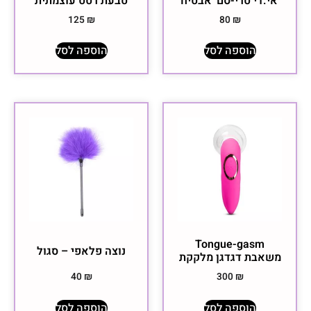
'אי.די טרי-סם' אבטיח
טבעת רטט עוצמתית
125
₪
80
₪
הוספה לסל
הוספה לסל
Tongue-gasm
נוצה פלאפי – סגול
משאבת דגדגן מלקקת
40
₪
300
₪
הוספה לסל
הוספה לסל