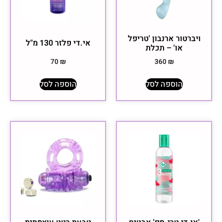
ויברטור ארנבון 'טריפל
אי.די פלזר ‏130 מ"ל
או' – תכלת
70
₪
360
₪
הוספה לסל
הוספה לסל