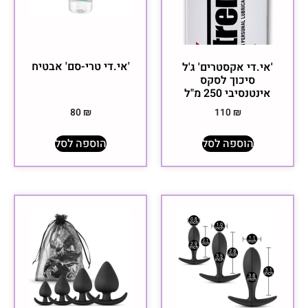
'אי.די טרי-סם' אבטיח
'אי.די אקסטרים' ג'ל
סיכוך לסקס
אינטנסיבי 250 מ"ל
80
₪
110
₪
הוספה לסל
הוספה לסל