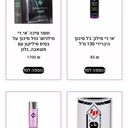
חומר סיכה 'אי.די
'אי.די סילק' ג'ל סיכוך
מילניום' נוזל סיכוך על
היברידי ‏130 מ"ל
בסיס סיליקון עם
משאבה, גלון
1700
₪
85
₪
הוספה לסל
הוספה לסל