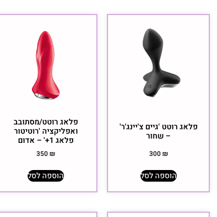
פלאג רוטט/מסתובב
פלאג רוטט 'גיים צ'יינג'ר'
ואפליקציה 'רוטיטור
– שחור
פלאג 1+' – אדום
350
₪
300
₪
הוספה לסל
הוספה לסל