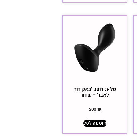
פלאג רוטט 'באק דור
לאבר' – שחור
200
₪
הוספה לסל