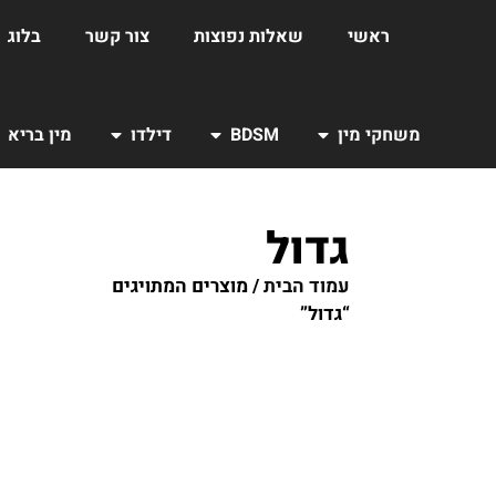
ראשי
שאלות נפוצות
צור קשר
בלוג
משחקי מין
BDSM
דילדו
מין בריא
גדול
עמוד הבית
/ מוצרים המתויגים
“גדול”