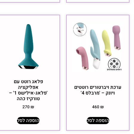
פלאג רוטט עם
ערכת ויברטורים רוטטים
אפליקציה
ויונק – 'מרבלס 4'
'פלאג-אילישס 1' –
טורקיז כהה
270
₪
460
₪
הוספה לסל
הוספה לסל