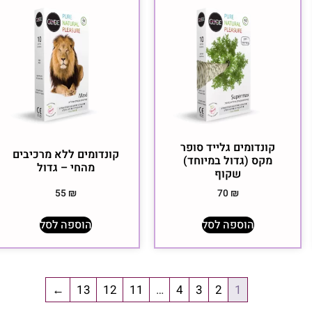
קונדומים גלייד סופר
קונדומים ללא מרכיבים
מקס (גדול במיוחד)
מהחי – גדול
שקוף
55
₪
70
₪
הוספה לסל
הוספה לסל
←
13
12
11
…
4
3
2
1