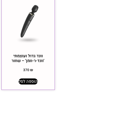
וונד גדול ועוצמתי
'וונד-ר-וומן' – שחור
370
₪
הוספה לסל