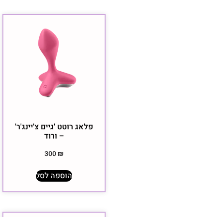
פלאג רוטט 'גיים צ'יינג'ר'
– ורוד
300
₪
הוספה לסל