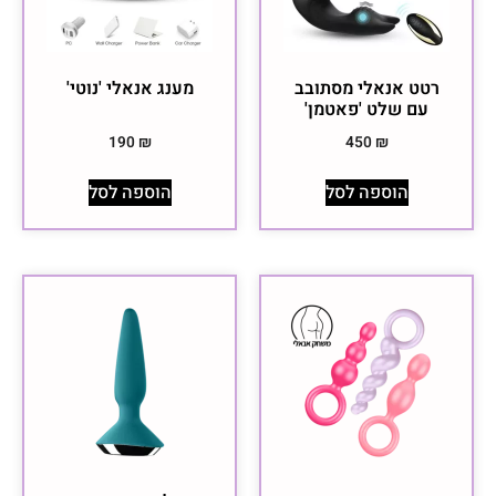
רטט אנאלי מסתובב
מענג אנאלי 'נוטי'
עם שלט 'פאטמן'
190
₪
450
₪
הוספה לסל
הוספה לסל