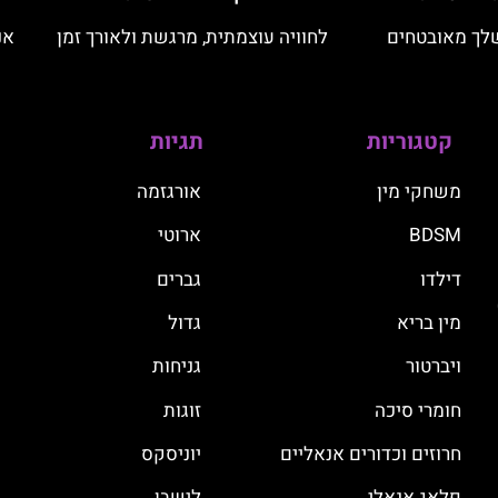
לך מאובטחים
לחוויה עוצמתית, מרגשת ולאורך זמן
אנ
קטגוריות
תגיות
משחקי מין
אורגזמה
BDSM
ארוטי
דילדו
גברים
מין בריא
גדול
ויברטור
גניחות
חומרי סיכה
זוגות
חרוזים וכדורים אנאליים
יוניסקס
פלאג אנאלי
לישבן