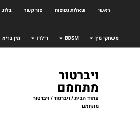
ראשי
שאלות נפוצות
צור קשר
בלוג
משחקי מין
BDSM
דילדו
מין בריא
ויברטור
מתחמם
עמוד הבית
/
ויברטור
/ ויברטור
מתחמם