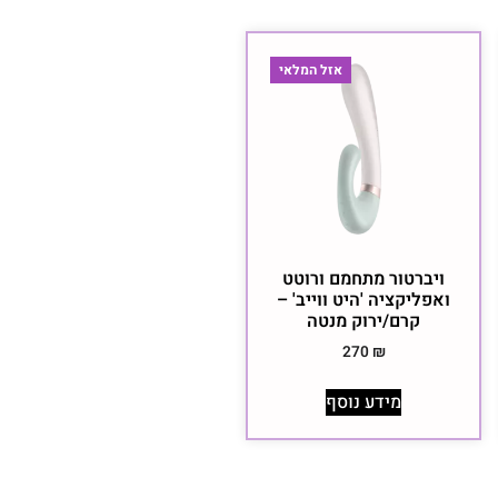
אזל המלאי
ויברטור מתחמם ורוטט
ואפליקציה 'היט ווייב' –
קרם/ירוק מנטה
270
₪
מידע נוסף