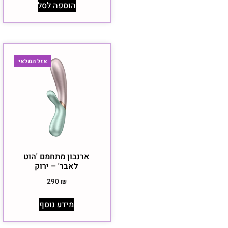
הוספה לסל
אזל המלאי
ארנבון מתחמם 'הוט
לאבר' – ירוק
290
₪
מידע נוסף