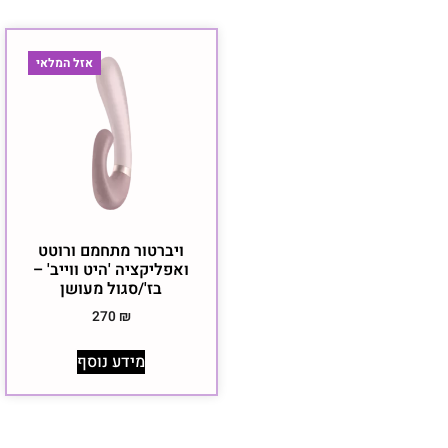
אזל המלאי
ויברטור מתחמם ורוטט
ואפליקציה 'היט ווייב' –
בז'/סגול מעושן
270
₪
מידע נוסף