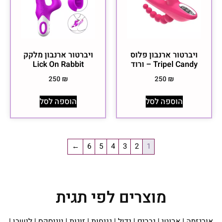
ויברטור ארנבון פלוס
ויברטור ארנבון מלקק
Tripel Candy – ורוד
Lick On Rabbit
250
₪
250
₪
הוספה לסל
הוספה לסל
←
6
5
4
3
2
1
מוצרים לפי תגית
אורגזמה
|
ארוטי
|
גברים
|
גדול
|
גניחות
|
זוגות
|
יוניסקס
|
לישבן
|