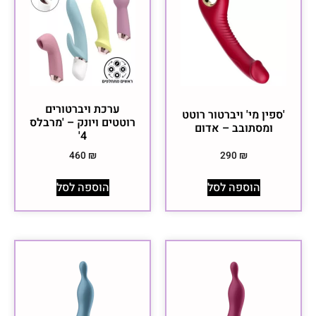
ערכת ויברטורים
'ספין מי' ויברטור רוטט
רוטטים ויונק – 'מרבלס
ומסתובב – אדום
4'
460
₪
290
₪
הוספה לסל
הוספה לסל