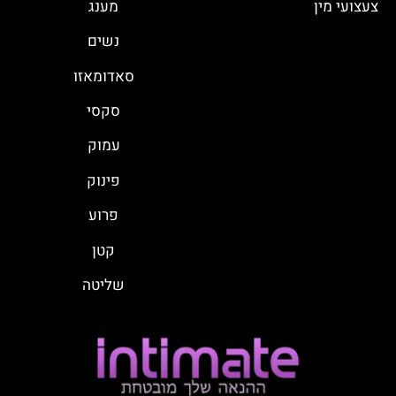
צעצועי מין
מענג
נשים
סאדומאזו
סקסי
עמוק
פינוק
פרוע
קטן
שליטה